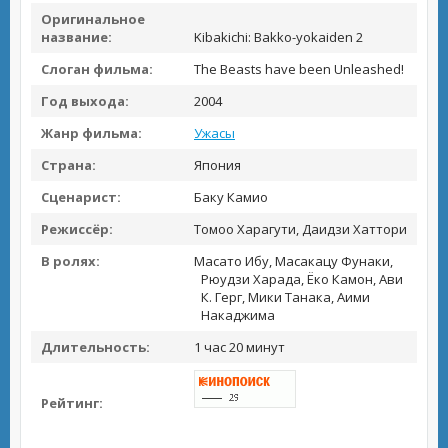
Оригинальное
название:
Kibakichi: Bakko-yokaiden 2
Слоган фильма:
The Beasts have been Unleashed!
Год выхода:
2004
Жанр фильма:
Ужасы
Страна:
Япония
Сценарист:
Баку Камио
Режиссёр:
Томоо Харагути, Даидзи Хаттори
В ролях:
Масато Ибу, Масакацу Фунаки,
Рюудзи Харада, Ёко Камон, Ави
К. Герг, Мики Танака, Аими
Накаджима
Длительность:
1 час 20 минут
Рейтинг: