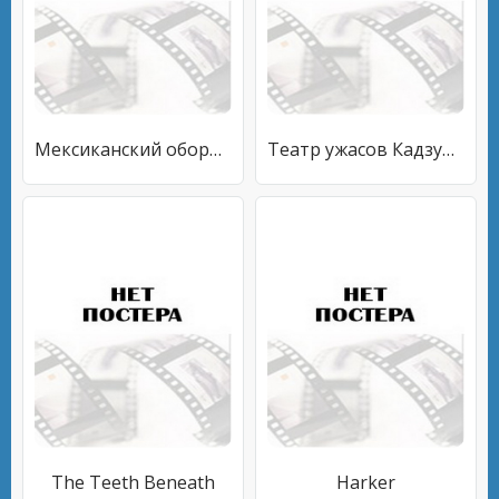
Мексиканский оборотень в Техасе
Театр ужасов Кадзуо Умэдзу: Амброзия
The Teeth Beneath
Harker