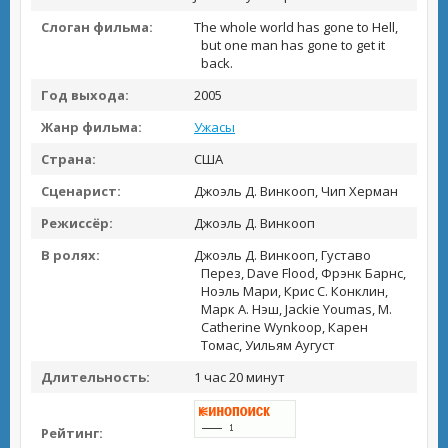
Слоган фильма:
The whole world has gone to Hell,
but one man has gone to get it
back.
Год выхода:
2005
Жанр фильма:
Ужасы
Страна:
США
Сценарист:
Джоэль Д. Винкооп, Чип Херман
Режиссёр:
Джоэль Д. Винкооп
В ролях:
Джоэль Д. Винкооп, Густаво
Перез, Dave Flood, Фрэнк Барнс,
Ноэль Мари, Крис С. Конклин,
Марк А. Нэш, Jackie Youmas, M.
Catherine Wynkoop, Карен
Томас, Уильям Аугуст
Длительность:
1 час 20 минут
Рейтинг: