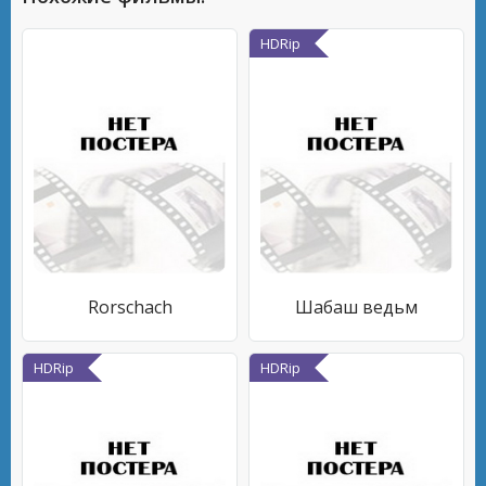
HDRip
Rorschach
Шабаш ведьм
HDRip
HDRip