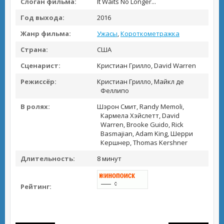
Слоган фильма:
It Waits No Longer...
Год выхода:
2016
Жанр фильма:
Ужасы
,
Короткометражка
Страна:
США
Сценарист:
Кристиан Грилло, David Warren
Режиссёр:
Кристиан Грилло, Майкл де
Феллипо
В ролях:
Шэрон Смит, Randy Memoli,
Кармела Хэйслетт, David
Warren, Brooke Guido, Rick
Basmajian, Adam King, Шерри
Кершнер, Thomas Kershner
Длительность:
8 минут
Рейтинг: