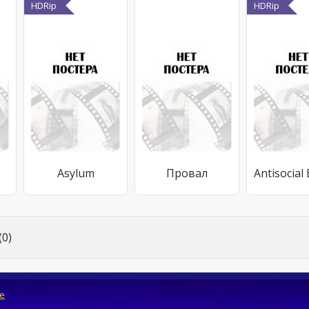
HDRip
HDRip
Asylum
Провал
0)
e