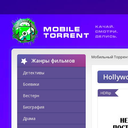
Мобильный Торрен
Жанры фильмов
Детективы
Hollyw
Боевики
HDRip
Вестерн
Биография
Драма