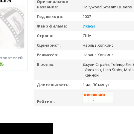
Оригинальное
название:
Hollywood Scream Queens
Год выхода:
2007
Жанр фильма:
Ужасы
Страна:
США
Сценарист:
Чарльз Хопкинс
Режиссёр:
Чарльз Хопкинс
ьзователей
%
В ролях:
Джули Стрэйн, Тейлор Ли, 
Джексон, Lilith Stabs, Mali
Кэннон
Длительность:
1 час 30 минут
Рейтинг: