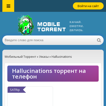
Войти на сайт
Мобильный Торрент
»
Ужасы
» Hallucinations
Hallucinations торрент на
телефон
SATRip