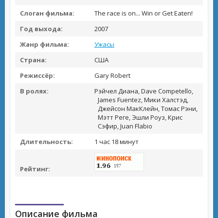
Слоган фильма:
The race is on... Win or Get Eaten!
Год выхода:
2007
Жанр фильма:
Ужасы
Страна:
США
Режиссёр:
Gary Robert
В ролях:
Рэйчел Диана, Dave Competello,
James Fuentez, Мики Халстэд,
Джейсон МакКлейн, Томас Рэни,
Мэтт Реге, Эшли Роуз, Крис
Сэфир, Juan Flabio
Длительность:
1 час 18 минут
Рейтинг:
Описание фильма