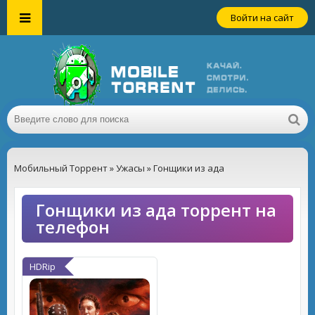
Войти на сайт
Мобильный Торрент
»
Ужасы
» Гонщики из ада
Гонщики из ада торрент на
телефон
HDRip