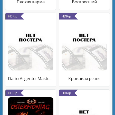
Плохая карма
Воскресший
HDRip
HDRip
Dario Argento: Master of Horror
Кровавая резня
HDRip
HDRip