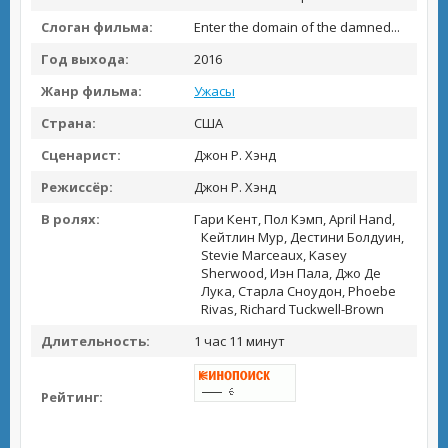
Слоган фильма:
Enter the domain of the damned...
Год выхода:
2016
Жанр фильма:
Ужасы
Страна:
США
Сценарист:
Джон Р. Хэнд
Режиссёр:
Джон Р. Хэнд
В ролях:
Гари Кент, Пол Кэмп, April Hand,
Кейтлин Мур, Дестини Болдуин,
Stevie Marceaux, Kasey
Sherwood, Иэн Пала, Джо Де
Лука, Старла Сноудон, Phoebe
Rivas, Richard Tuckwell-Brown
Длительность:
1 час 11 минут
Рейтинг: