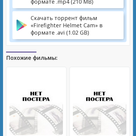
формате .mp4 (210 MB)
Скачать торрент фильм
«Firefighter Helmet Cam» в
формате .avi (1.02 GB)
Похожие фильмы: