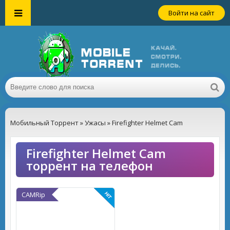
Войти на сайт
Мобильный Торрент
»
Ужасы
» Firefighter Helmet Cam
Firefighter Helmet Cam
торрент на телефон
CAMRip