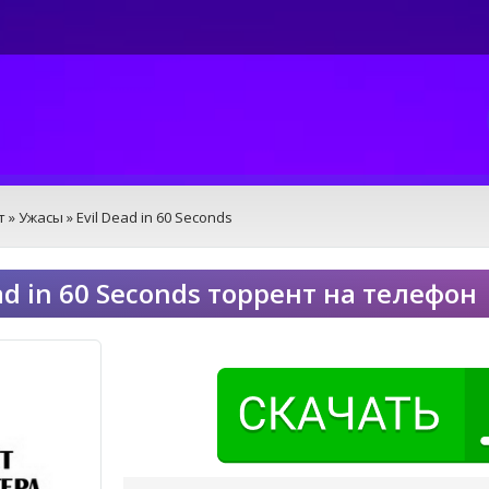
т
»
Ужасы
» Evil Dead in 60 Seconds
ead in 60 Seconds торрент на телефон