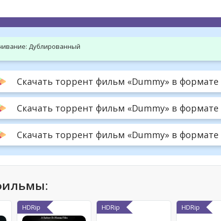
hd2160
hd1440
highres
hd1080
hd720
large
medium
small
tiny
чивание:
Дублированный
Скачать торрент фильм «Dummy» в формате .
Скачать торрент фильм «Dummy» в формате 
Скачать торрент фильм «Dummy» в формате .a
фильмы:
HDRip
HDRip
HDRip