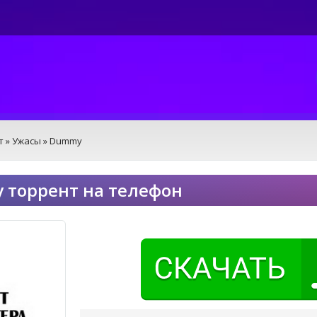
т
»
Ужасы
» Dummy
торрент на телефон