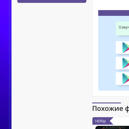
Озву
Похожие 
HDRip