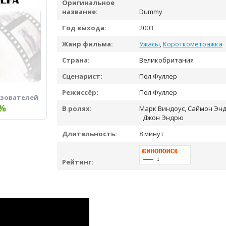
Оригинальное
название:
Dummy
Год выхода:
2003
Жанр фильма:
Ужасы
,
Короткометражка
Страна:
Великобритания
Сценарист:
Пол Фуллер
Режиссёр:
Пол Фуллер
ьзователей
%
В ролях:
Марк Виндоус, Саймон Эндр
Джон Эндрю
Длительность:
8 минут
Рейтинг: