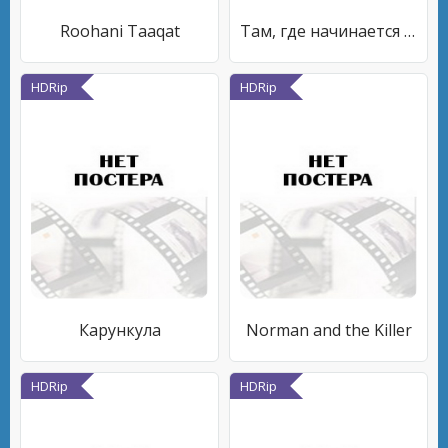
Roohani Taaqat
Там, где начинается ночь
HDRip
HDRip
Карункула
Norman and the Killer
HDRip
HDRip