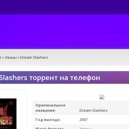
т
»
Ужасы
» Dream Slashers
Slashers торрент на телефон
Оригинальное
название:
Dream Slashers
Год выхода:
2007
Жанр фильма:
Ужасы