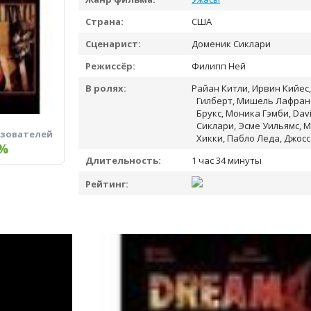
Страна:
США
Сценарист:
Доменик Сиклари
Режиссёр:
Филипп Ней
В ролях:
Райан Китли, Ирвин Кийес
Гилберт, Мишель Лафранс
Брукс, Моника Гэмби, Dav
Сиклари, Эсме Уильямс, M
ьзователей
Хикки, Пабло Леда, Джос
%
Длительность:
1 час 34 минуты
Рейтинг: