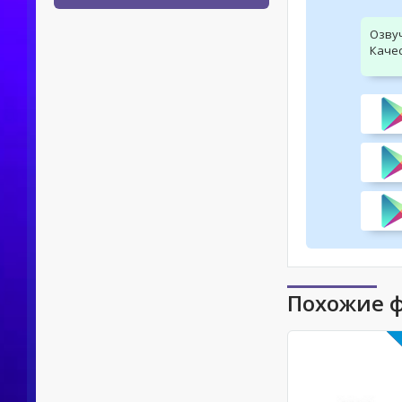
Озву
Качес
Похожие 