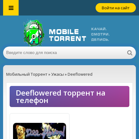
Войти на сайт
Мобильный Торрент
»
Ужасы
» Deeflowered
Deeflowered торрент на
телефон