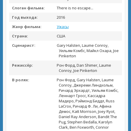
Слоган фильма:
There is no escape...
Год выхода:
2016
Жанр фильма:
Ужасы
Страна:
США
Сценарист:
Gary Halsten, Laume Conroy,
Уильям Комбс, Майкл Охара, Joe
Pinkerton
Режиссёр:
Рон Форд, Dan Shimer, Laume
Conroy, Joe Pinkerton
В ролях:
Рон Форд, Gary Halsten, Laume
Conroy, Джереми Линдхольм,
Ричард Эрхардт, Уильям Комбс,
Леннарт Гросс, Кассадра
Мадеро, Рэймонд Биддл, Russ
LaCrox, Ричард Ф. Ли, Афина
Демос, Katt Morrison, Joey Ryot,
Daniel Ray Anderson, Bandit The
Pug, Stephen Bedalla, Karolyn
Clark, Ben Foxworth, Connor