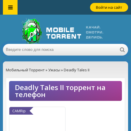
Войти на сайт
Мобильный Торрент
»
Ужасы
» Deadly Tales II
Deadly Tales II торрент на
телефон
CAMRip