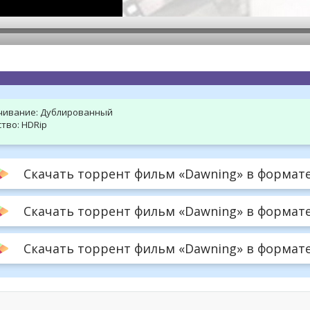
hd2160
hd1440
highres
hd1080
hd720
large
medium
small
tiny
чивание:
Дублированный
тво:
HDRip
Скачать торрент фильм «Dawning» в формате 
Скачать торрент фильм «Dawning» в формате
Скачать торрент фильм «Dawning» в формате .