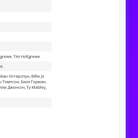
grewe, Tim Holtgrewe
we
ан Уотерспун, Billie Jo
н Томпсон, Билл Горман,
ли Джонсон, Ty Mabley,