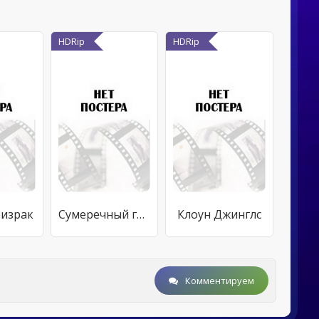
HDRip
HDRip
ризрак
Сумеречный город
Клоун Джинглс
Комментируем