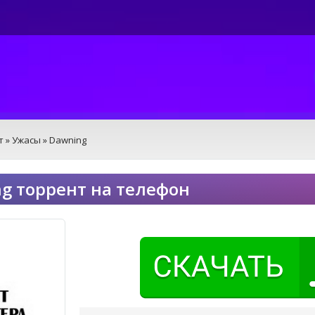
т
»
Ужасы
» Dawning
g торрент на телефон