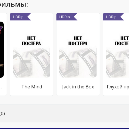
фильмы:
HDRip
HDRip
HDRip
порносъемках
The Mind
Jack in the Box
Глухой п
0)