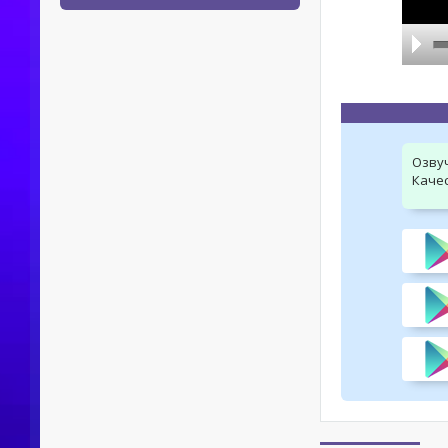
Озву
Качес