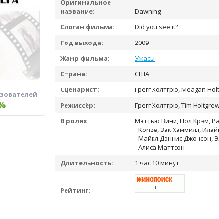
Оригинальное
название:
Dawning
Слоган фильма:
Did you see it?
Год выхода:
2009
Жанр фильма:
Ужасы
Страна:
США
Сценарист:
Грегг Холтгрю, Meagan Holt
ьзователей
%
Режиссёр:
Грегг Холтгрю, Tim Holtgre
В ролях:
Мэттью Вини, Пол Крэм, Рай
Konze, Зэк Хэммилл, Илэй
Майкл Дэннис Джонсон, Эл
Алиса Маттсон
Длительность:
1 час 10 минут
Рейтинг: