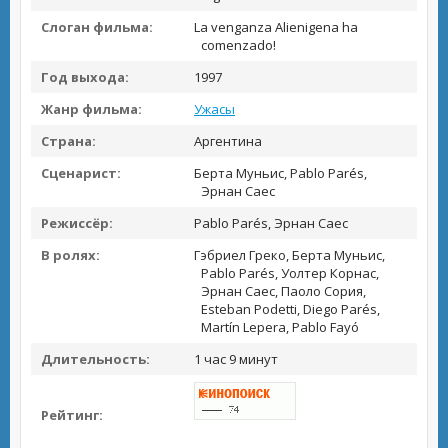
Слоган фильма:
La venganza Alienigena ha
comenzado!
Год выхода:
1997
Жанр фильма:
Ужасы
Страна:
Аргентина
Сценарист:
Берта Муньис, Pablo Parés,
Эрнан Саес
Режиссёр:
Pablo Parés, Эрнан Саес
В ролях:
Гэбриел Греко, Берта Муньис,
Pablo Parés, Уолтер Корнас,
Эрнан Саес, Паоло Сория,
Esteban Podetti, Diego Parés,
Martín Lepera, Pablo Fayó
Длительность:
1 час 9 минут
Рейтинг: