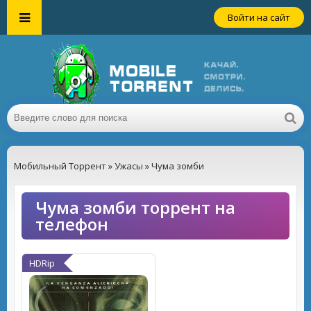
Войти на сайт
Мобильный Торрент
»
Ужасы
» Чума зомби
Чума зомби торрент на
телефон
HDRip