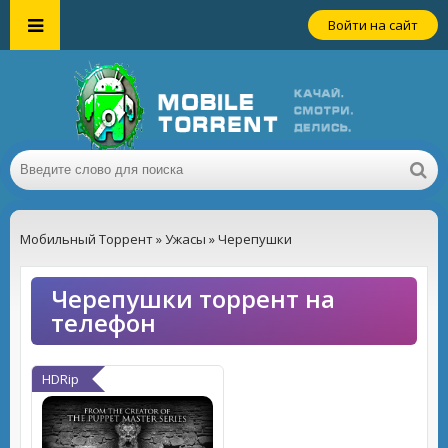
Войти на сайт
Мобильный Торрент
»
Ужасы
» Черепушки
Черепушки торрент на
телефон
HDRip