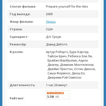
Слоган фильма:
Prepare yourself for the rites
Год выхода:
2009
Жанр фильма:
Ужасы
Страна:
США
Сценарист:
Д.Н. Гроув
Режиссёр:
Дэвид ДеКото
В ролях:
Артур Робертс, Бурк Картер,
Тайсон Брич, Ребекка Зои Ли,
Брайан МакМуллин, Аарон
Джагер, Доминик Монтелеони,
Джеймс Престон, Остин Джесси,
Саша Формосо, Джош Ео,
Джереми Рэй Симпсон
Длительность:
1 час 26 минут
Рейтинг: