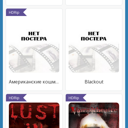
HDRip
Американские кошмары
Blackout
HDRip
HDRip