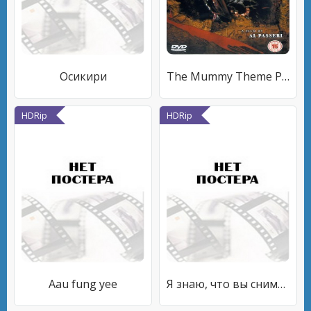
Осикири
The Mummy Theme Park
HDRip
HDRip
Aau fung yee
Я знаю, что вы снимали этим летом