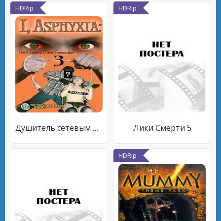
HDRip
HDRip
Душитель сетевым шнуром 3
Лики Смерти 5
HDRip