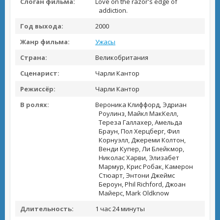
Слоган фильма:
Love on the razor's edge of
addiction.
Год выхода:
2000
Жанр фильма:
Ужасы
Страна:
Великобритания
Сценарист:
Чарли Кантор
Режиссёр:
Чарли Кантор
В ролях:
Вероника Клиффорд, Эдриан
Роулинз, Майкл МакКелл,
Тереза Галлахер, Амельда
Браун, Пол Херцберг, Фил
Корнуэлл, Джереми Колтон,
Венди Купер, Ли Блейкмор,
Николас Харви, Элизабет
Мармур, Крис Робак, Камерон
Стюарт, Энтони Джеймс
Бероун, Phil Richford, Джоан
Майерс, Mark Oldknow
Длительность:
1 час 24 минуты