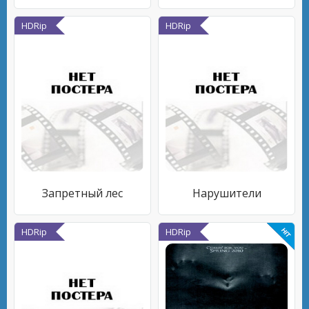
HDRip
HDRip
Запретный лес
Нарушители
HDRip
HDRip