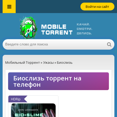
Войти на сайт
Мобильный Торрент
»
Ужасы
» Биослизь
Биослизь торрент на
телефон
HDRip