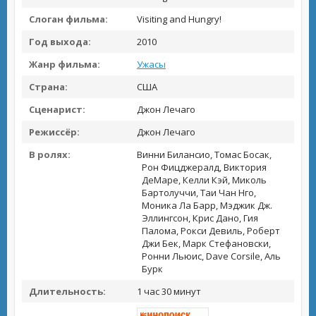
Слоган фильма:
Visiting and Hungry!
Год выхода:
2010
Жанр фильма:
Ужасы
Страна:
США
Сценарист:
Джон Лечаго
Режиссёр:
Джон Лечаго
В ролях:
Винни Билансио, Томас Босак,
Рон Фицджералд, Виктория
ДеМаре, Келли Кэй, Миколь
Бартолуччи, Таи Чан Нго,
Моника Ла Барр, Мэджик Дж.
Эллингсон, Крис Дано, Гия
Палома, Рокси Девиль, Роберт
Джи Бек, Марк Стефановски,
Ронни Льюис, Dave Corsile, Аль
Бурк
Длительность:
1 час 30 минут