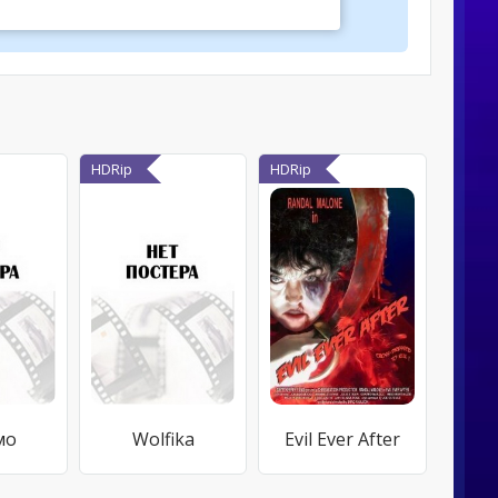
HDRip
HDRip
мо
Wolfika
Evil Ever After