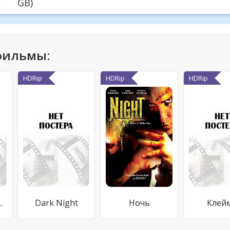
GB)
фильмы:
HDRip
HDRip
HDRip
 Gone Wild!
Dark Night
Ночь
Клей