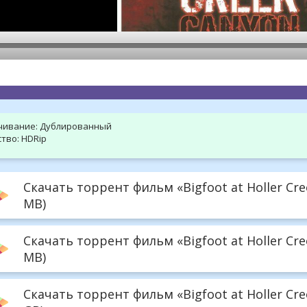
hd2160
hd1440
highres
hd1080
hd720
large
medium
small
tiny
чивание:
Дублированный
тво:
HDRip
Скачать торрент фильм «Bigfoot at Holler Cre
MB)
Скачать торрент фильм «Bigfoot at Holler Cr
MB)
Скачать торрент фильм «Bigfoot at Holler Cree