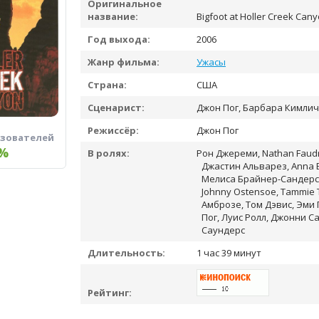
Оригинальное
название:
Bigfoot at Holler Creek Can
Год выхода:
2006
Жанр фильма:
Ужасы
Страна:
США
Сценарист:
Джон Пог, Барбара Кимли
Режиссёр:
Джон Пог
ьзователей
%
В ролях:
Рон Джереми, Nathan Faudre
Джастин Альварез, Anna B
Мелиса Брайнер-Сандерс,
Johnny Ostensoe, Tammie T
Амброзе, Том Дэвис, Эми 
Пог, Луис Ролл, Джонни С
Саундерс
Длительность:
1 час 39 минут
Рейтинг: