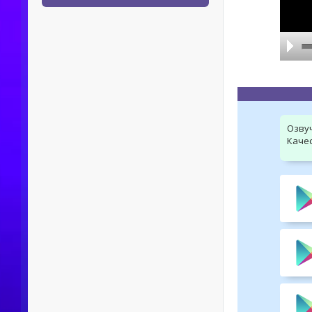
Озву
Качес