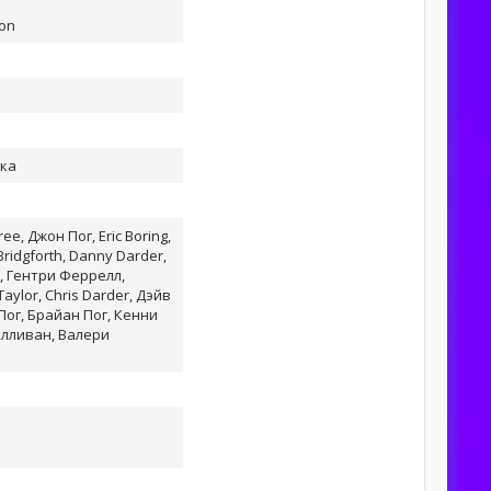
yon
чка
e, Джон Пог, Eric Boring,
ridgforth, Danny Darder,
 Гентри Феррелл,
aylor, Chris Darder, Дэйв
Пог, Брайан Пог, Кенни
алливан, Валери