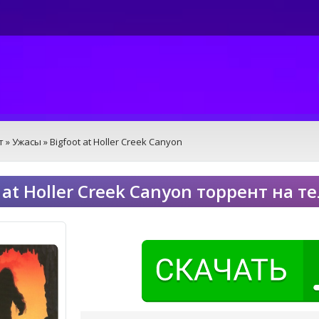
т
»
Ужасы
» Bigfoot at Holler Creek Canyon
t at Holler Creek Canyon торрент на 