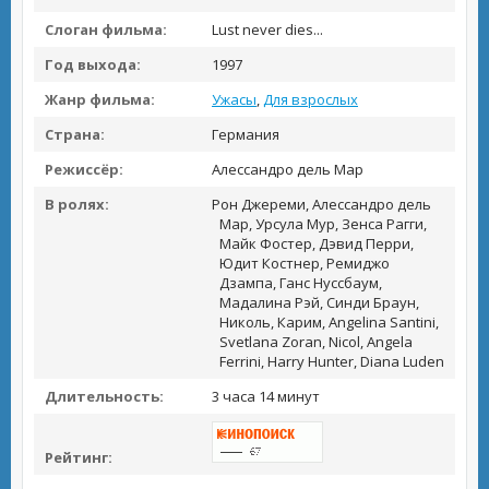
Слоган фильма:
Lust never dies...
Год выхода:
1997
Жанр фильма:
Ужасы
,
Для взрослых
Страна:
Германия
Режиссёр:
Алессандро дель Мар
В ролях:
Рон Джереми, Алессандро дель
Мар, Урсула Мур, Зенса Рагги,
Майк Фостер, Дэвид Перри,
Юдит Костнер, Ремиджо
Дзампа, Ганс Нуссбаум,
Мадалина Рэй, Синди Браун,
Николь, Карим, Angelina Santini,
Svetlana Zoran, Nicol, Angela
Ferrini, Harry Hunter, Diana Luden
Длительность:
3 часа 14 минут
Рейтинг: