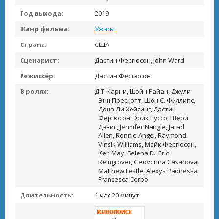
Год выхода:
2019
Жанр фильма:
Ужасы
Страна:
США
Сценарист:
Дастин Фергюсон, John Ward
Режиссёр:
Дастин Фергюсон
В ролях:
Д.Т. Карни, Шэйн Райан, Джули
Энн Прескотт, Шон С. Филлипс,
Дона Ли Хейсинг, Дастин
Фергюсон, Эрик Руссо, Шери
Дэвис, Jennifer Nangle, Jarad
Allen, Ronnie Angel, Raymond
Vinsik Williams, Майк Фергюсон,
Ken May, Selena D., Eric
Reingrover, Geovonna Casanova,
Matthew Festle, Alexys Paonessa,
Francesca Cerbo
Длительность:
1 час 20 минут