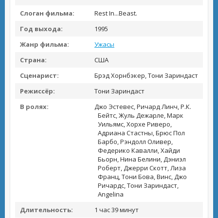
Слоган фильма:
Rest In...Beast.
Год выхода:
1995
Жанр фильма:
Ужасы
Страна:
США
Сценарист:
Брэд Хорнбэкер, Тони Зариндаст
Режиссёр:
Тони Зариндаст
В ролях:
Джо Эстевес, Ричард Линч, Р.К.
Бейтс, Жуль Дежарле, Марк
Уильямс, Хорхе Риверо,
Адриана Стастны, Брюс Пол
Барбо, Рэндолл Оливер,
Федерико Кавалли, Хайди
Бьорн, Нина Белини, Дэниэл
Роберт, Джерри Скотт, Лиза
Франц, Тони Бова, Винс, Джо
Ричардс, Тони Зариндаст,
Angelina
Длительность:
1 час 39 минут