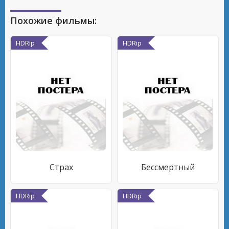
Похожие фильмы:
HDRip
HDRip
Страх
Бессмертный
HDRip
HDRip