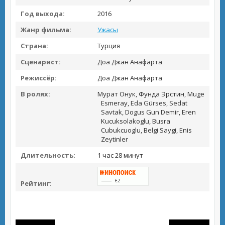
Год выхода:
2016
Жанр фильма:
Ужасы
Страна:
Турция
Сценарист:
Доа Джан Анафарта
Режиссёр:
Доа Джан Анафарта
В ролях:
Мурат Онук, Фунда Эрстин, Muge
Esmeray, Eda Gürses, Sedat
Savtak, Dogus Gun Demir, Eren
Kucuksolakoglu, Busra
Cubukcuoglu, Belgi Saygi, Enis
Zeytinler
Длительность:
1 час 28 минут
Рейтинг: