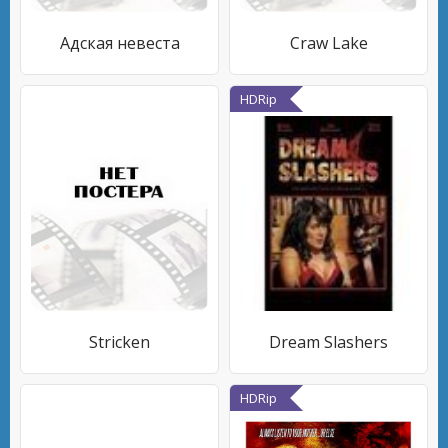
Адская невеста
Craw Lake
HDRip
Stricken
Dream Slashers
HDRip