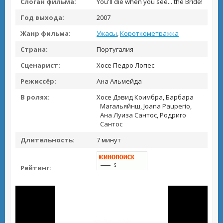
Слоган фильма:
You'll die when you see... the Bride!
Год выхода:
2007
Жанр фильма:
Ужасы
,
Короткометражка
Страна:
Португалия
Сценарист:
Хосе Педро Лопес
Режиссёр:
Ана Альмейда
В ролях:
Хосе Дэвид Коимбра, Барбара
Магальяйнш, Joana Pauperio,
Ана Луиза Сантос, Родриго
Сантос
Длительность:
7 минут
Рейтинг: