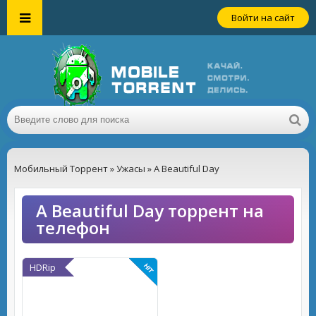
Войти на сайт
Мобильный Торрент
»
Ужасы
» A Beautiful Day
A Beautiful Day торрент на
телефон
HDRip