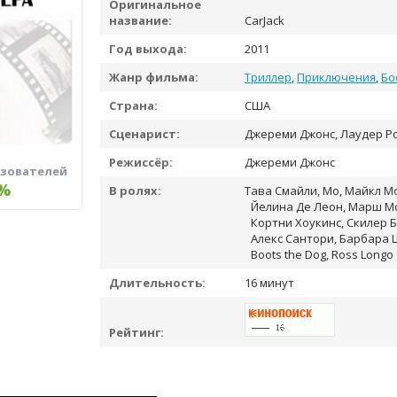
Оригинальное
название:
CarJack
Год выхода:
2011
Жанр фильма:
Триллер
,
Приключения
,
Бо
Страна:
США
Сценарист:
Джереми Джонс, Лаудер Р
Режиссёр:
Джереми Джонс
ьзователей
%
В ролях:
Тава Смайли, Мо, Майкл Мо
Йелина Де Леон, Марш Мо
Кортни Хоукинс, Скилер 
Алекс Сантори, Барбара 
Boots the Dog, Ross Longo
Длительность:
16 минут
Рейтинг: