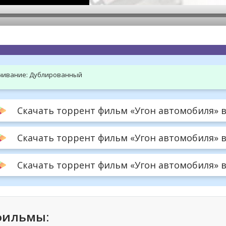
hd2160
hd1440
highres
hd1080
hd720
large
medium
small
tiny
чивание:
Дублированный
Скачать торрент фильм «Угон автомобиля» в 
Скачать торрент фильм «Угон автомобиля» в
Скачать торрент фильм «Угон автомобиля» в 
фильмы: