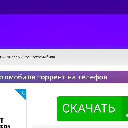
т
»
Триллер
» Угон автомобиля
втомобиля торрент на телефон