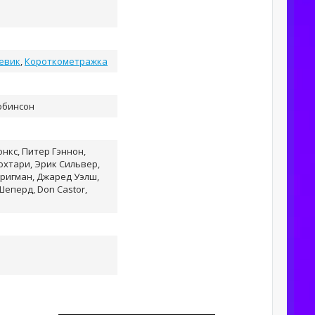
евик
,
Короткометражка
обинсон
нкс, Питер Гэннон,
хтари, Эрик Сильвер,
Бригман, Джаред Уэлш,
Шеперд, Don Castor,