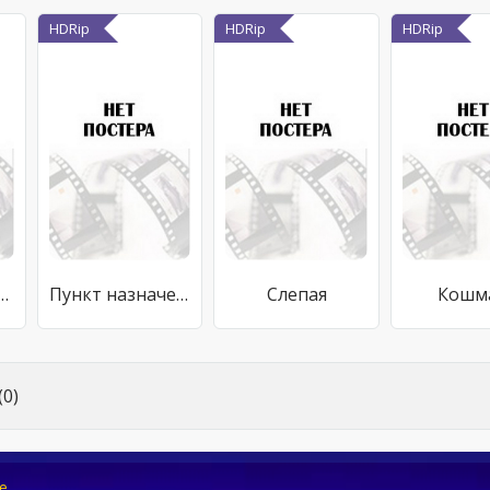
HDRip
HDRip
HDRip
едняя запись
Пункт назначения 5
Слепая
Кошм
0)
e