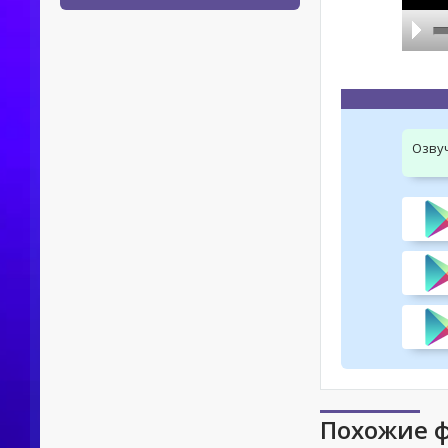
Озву
Похожие 