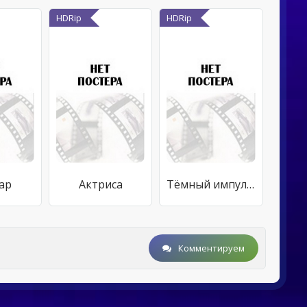
HDRip
HDRip
ар
Актриса
Тёмный импульс
Комментируем