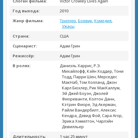
Слоган фильма:
Victor Crowley Lives Again
Год выхода:
2010
Жанр фильма:
Триллер
,
Боевик
,
Комедия
,
Ужасы
Страна:
США
Сценарист:
Адам Грин
Режиссёр:
Адам Грин
В ролях:
Даниэль Харрис, Р.Э.
Михайлофф, Кэйн Ходдер, Тони
Тодд, Парри Шен, Мерседес
МакНаб, Том Холланд, Джон
Карл Бюхлер, Рик МакКаллум,
Эй Джей Боуэн, Джолей
Фиореванти, Колтон Данн,
Кэтрин Фиоре, Эд Акерман,
Райли Вандербилт, Алексис
Кендра, Дэвид Фой, Сара Агор,
Эрика Хэмилтон, Чарлэйн
Девилльер
Длительность:
1 час 25 минут