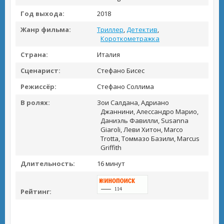
Год выхода:
2018
Жанр фильма:
Триллер
,
Детектив
,
Короткометражка
Страна:
Италия
Сценарист:
Стефано Бисес
Режиссёр:
Стефано Соллима
В ролях:
Зои Салдана, Адриано
Джаннини, Алессандро Марио,
Даниэль Фавилли, Susanna
Giaroli, Леви Хитон, Marco
Trotta, Томмазо Базили, Marcus
Griffith
Длительность:
16 минут
Рейтинг: