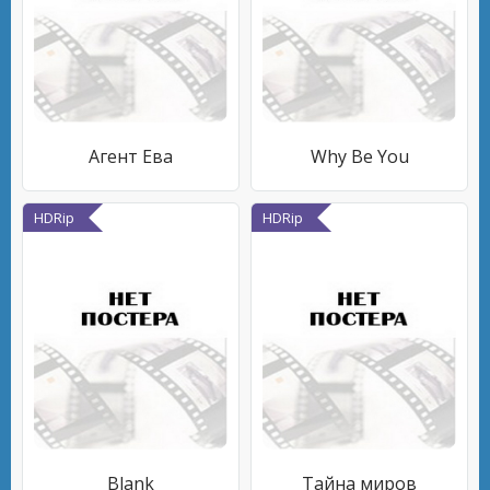
Агент Ева
Why Be You
HDRip
HDRip
Blank
Тайна миров