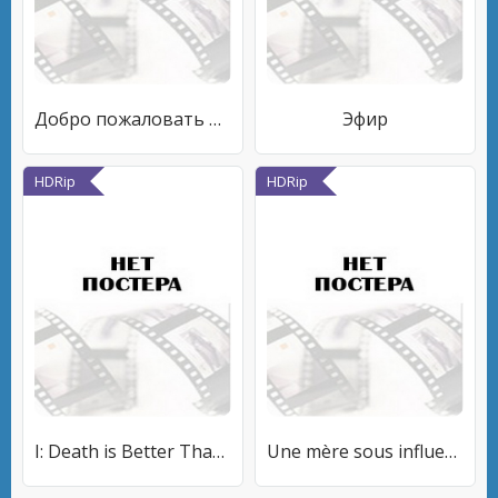
Добро пожаловать в Кьюриосити
Эфир
HDRip
HDRip
I: Death is Better Than Hate
Une mère sous influence