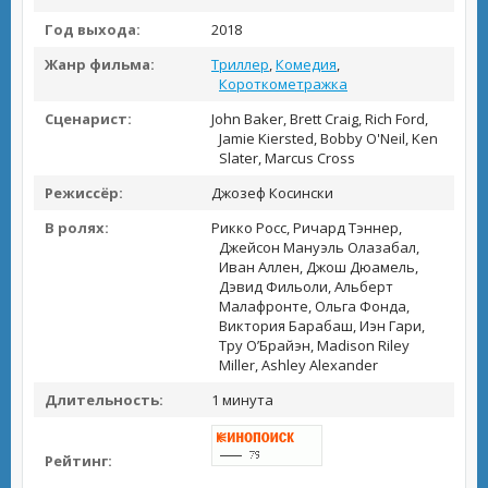
Год выхода:
2018
Жанр фильма:
Триллер
,
Комедия
,
Короткометражка
Сценарист:
John Baker, Brett Craig, Rich Ford,
Jamie Kiersted, Bobby O'Neil, Ken
Slater, Marcus Cross
Режиссёр:
Джозеф Косински
В ролях:
Рикко Росс, Ричард Тэннер,
Джейсон Мануэль Олазабал,
Иван Аллен, Джош Дюамель,
Дэвид Фильоли, Альберт
Малафронте, Ольга Фонда,
Виктория Барабаш, Иэн Гари,
Тру О’Брайэн, Madison Riley
Miller, Ashley Alexander
Длительность:
1 минута
Рейтинг: