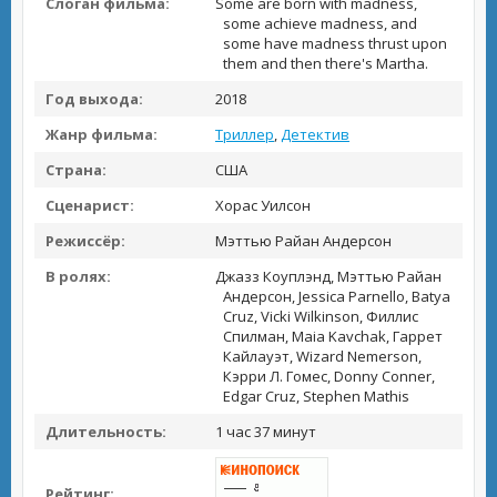
Слоган фильма:
Some are born with madness,
some achieve madness, and
some have madness thrust upon
them and then there's Martha.
Год выхода:
2018
Жанр фильма:
Триллер
,
Детектив
Страна:
США
Сценарист:
Хорас Уилсон
Режиссёр:
Мэттью Райан Андерсон
В ролях:
Джазз Коуплэнд, Мэттью Райан
Андерсон, Jessica Parnello, Batya
Cruz, Vicki Wilkinson, Филлис
Спилман, Maia Kavchak, Гаррет
Кайлауэт, Wizard Nemerson,
Кэрри Л. Гомес, Donny Conner,
Edgar Cruz, Stephen Mathis
Длительность:
1 час 37 минут
Рейтинг: