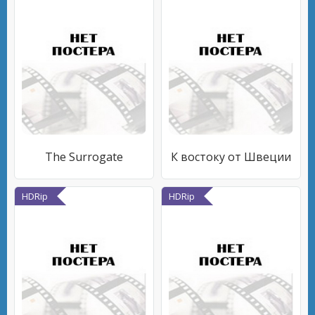
The Surrogate
К востоку от Швеции
HDRip
HDRip