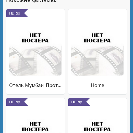
Похожие фильмы:
HDRip
Отель Мумбаи: Противостояние
Home
HDRip
HDRip