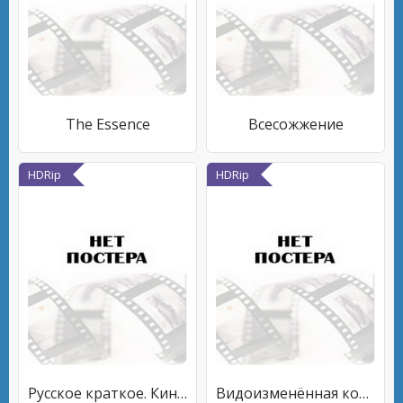
The Essence
Всесожжение
HDRip
HDRip
Русское краткое. Киноальманах «Один»
Видоизменённая кожа