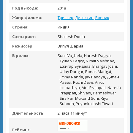
Год выхода:
2018
Жанр фильма:
Триллер
,
Детектив
,
Боевик
Страна:
Индия
Сценарист:
Shailesh Dodia
Режиссёр:
Випул Шарма
В ролях:
Sunil Vaghela, Haresh Dagiya,
Тушар Садху, Nirmit Vaishnav,
Джигар Бундела, Bhargav Joshi,
Uday Dangar, Ronak Madgut,
Jimmy Nanda, Jay Pandya, Дипен
Равал, Ruchi Dave, Ankit
Limbachiya, Atul Prajapati, Naresh
Prajapati, Shivani, Parmeshwar
Sirsikar, Mukund Soni, Riya
Subodh, Priyanka Joshi Tiwari
Длительность:
2 часа 11 минут
Рейтинг: