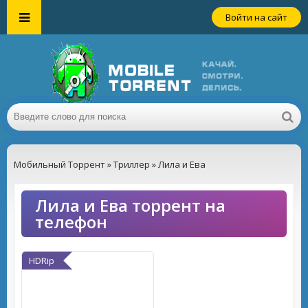
Войти на сайт
Мобильный Торрент
»
Триллер
» Лила и Ева
Лила и Ева торрент на
телефон
HDRip