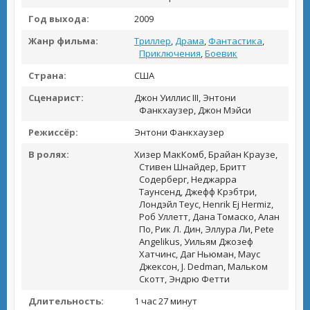
Год выхода:
2009
Жанр фильма:
Триллер
,
Драма
,
Фантастика
,
Приключения
,
Боевик
Страна:
США
Сценарист:
Джон Уиллис III, Энтони
Фанкхаузер, Джон Мэйси
Режиссёр:
Энтони Фанкхаузер
В ролях:
Хизер МакКомб, Брайан Краузе,
Стивен Шнайдер, Бритт
Содерберг, Неджарра
Таунсенд, Джефф Крэбтри,
Лондэйл Теус, Henrik Ej Hermiz,
Роб Уллетт, Дана Томаско, Алан
По, Рик Л. Дин, Эллура Ли, Pete
Angelikus, Уильям Джозеф
Хатчинс, Даг Ньюман, Маус
Джексон, J. Dedman, Мальком
Скотт, Эндрю Фетти
Длительность:
1 час 27 минут