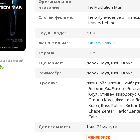
Оригинальное
название:
The Mutilation Man
Слоган фильма:
The only evidence of his exi
leaves behind.
Год выхода:
2010
Жанр фильма:
Триллер
,
Ужасы
Страна:
США
ьзователей
Сценарист:
Дерек Коул, Шэйн Коул
%
Режиссёр:
Дерек Коул, Шэйн Коул
В ролях:
Джон Гэйл, Джэми Сейберт, 
Энтони Дж. Рикерт-Эпсти
Коул, Стивен Твардокус,
Стивен Коул, Джессика Ло
Хьюз, Russ Kobrin, Richar
Chase Zenter, Taylor Zenter
Cole
Длительность:
1 час 21 минута