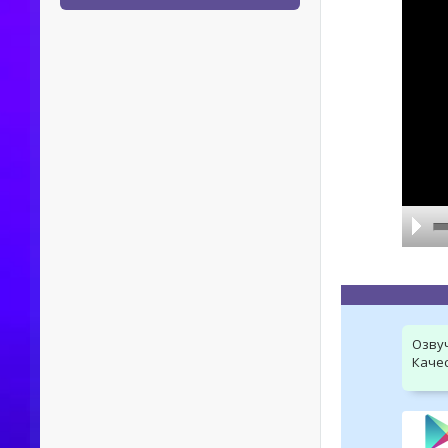
Озву
Качес