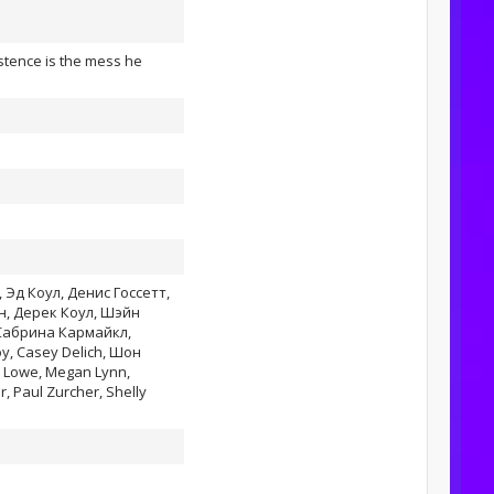
stence is the mess he
Эд Коул, Денис Госсетт,
н, Дерек Коул, Шэйн
 Сабрина Кармайкл,
у, Casey Delich, Шон
d Lowe, Megan Lynn,
, Paul Zurcher, Shelly