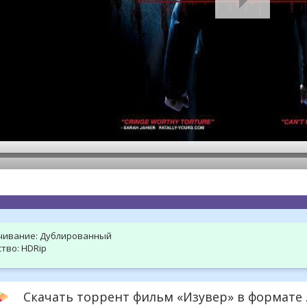
hd2160
hd1440
highres
hd1080
hd720
large
medium
small
tiny
чивание:
Дублированный
тво:
HDRip
Скачать торрент фильм «Изувер» в формате .