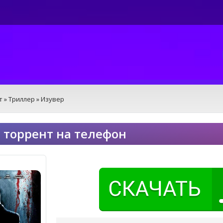
т
»
Триллер
» Изувер
 торрент на телефон