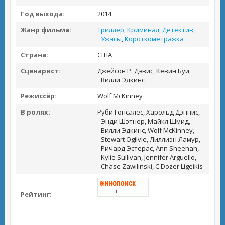
Год выхода:
2014
Жанр фильма:
Триллер
,
Криминал
,
Детектив
,
Ужасы
,
Короткометражка
Страна:
США
Сценарист:
Джейсон Р. Дэвис, Кевин Буи,
Вилли Эдкинс
Режиссёр:
Wolf McKinney
В ролях:
Руби Гонсалес, Харольд Дэннис,
Энди Шэтнер, Майкл Шмид,
Вилли Эдкинс, Wolf McKinney,
Stewart Ogilvie, Лиллиэн Ламур,
Ричард Эстерас, Ann Sheehan,
Kylie Sullivan, Jennifer Arguello,
Chase Zawilinski, C Dozer Ligeikis
Рейтинг: