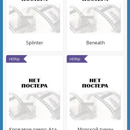
Splinter
Beneath
HDRip
HDRip
Кровавое озеро: Атака миног-убийц
Морской туман