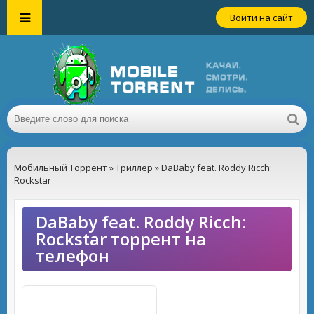
Войти на сайт
Мобильный Торрент
»
Триллер
» DaBaby feat. Roddy Ricch:
Rockstar
DaBaby feat. Roddy Ricch:
Rockstar торрент на
телефон