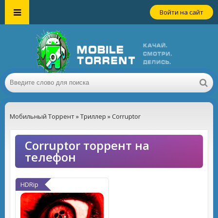
Войти на сайт
Мобильный Торрент
»
Триллер
» Corruptor
Corruptor торрент на
телефон
HDRip