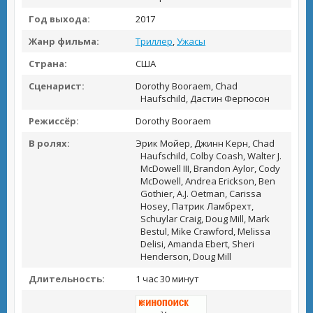
Год выхода:
2017
Жанр фильма:
Триллер
,
Ужасы
Страна:
США
Сценарист:
Dorothy Booraem, Chad
Haufschild, Дастин Фергюсон
Режиссёр:
Dorothy Booraem
В ролях:
Эрик Мойер, Джинн Керн, Chad
Haufschild, Colby Coash, Walter J.
McDowell III, Brandon Aylor, Cody
McDowell, Andrea Erickson, Ben
Gothier, A.J. Oetman, Carissa
Hosey, Патрик Ламбрехт,
Schuylar Craig, Doug Mill, Mark
Bestul, Mike Crawford, Melissa
Delisi, Amanda Ebert, Sheri
Henderson, Doug Mill
Длительность:
1 час 30 минут