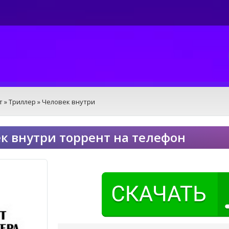
т
»
Триллер
» Человек внутри
к внутри торрент на телефон