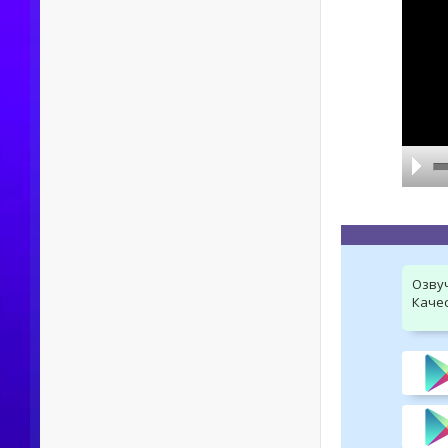
Озву
Качес