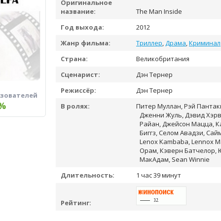
Оригинальное
название:
The Man Inside
Год выхода:
2012
Жанр фильма:
Триллер
,
Драма
,
Криминал
Страна:
Великобритания
Сценарист:
Дэн Тернер
Режиссёр:
Дэн Тернер
ьзователей
%
В ролях:
Питер Муллан, Рэй Пантак
Дженни Жуль, Дэвид Хэрв
Райан, Джейсон Мацца, К
Биггз, Селом Авадзи, Сай
Lenox Kambaba, Lennox Ma
Орам, Кэверн Батчелор, 
МакАдам, Sean Winnie
Длительность:
1 час 39 минут
Рейтинг: