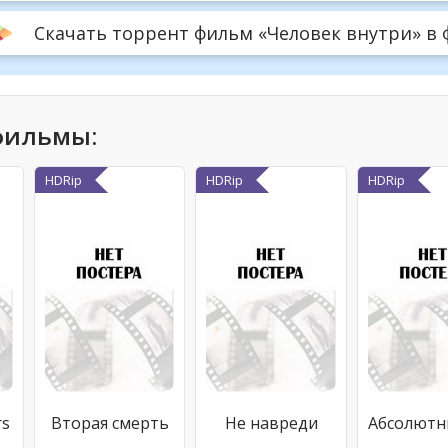
Скачать торрент фильм «Человек внутри» в фо
фильмы:
HDRip
HDRip
HDRip
rs
Вторая смерть
Не навреди