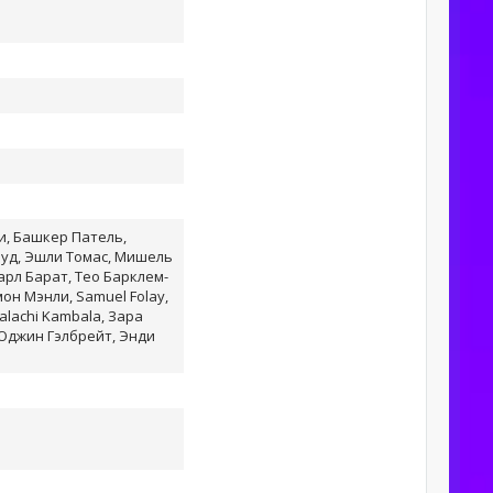
и, Башкер Патель,
уд, Эшли Томас, Мишель
арл Барат, Тео Барклем-
мон Мэнли, Samuel Folay,
lachi Kambala, Зара
Юджин Гэлбрейт, Энди