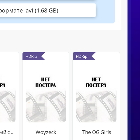
рмате .avi (1.68 GB)
HDRip
HDRip
Абсолютный страх
Woyzeck
The OG Girls