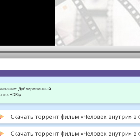
hd2160
hd1440
highres
hd1080
hd720
large
medium
small
tiny
чивание:
Дублированный
тво:
HDRip
Скачать торрент фильм «Человек внутри» в ф
Скачать торрент фильм «Человек внутри» в 