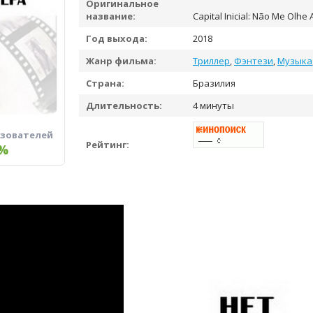
Оригинальное
название:
Capital Inicial: Não Me Olhe
Год выхода:
2018
Жанр фильма:
Триллер
,
Фэнтези
,
Музыка
Страна:
Бразилия
Длительность:
4 минуты
ьзователей
Рейтинг:
%