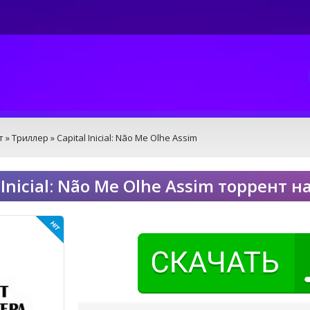
т
»
Триллер
» Capital Inicial: Não Me Olhe Assim
 Inicial: Não Me Olhe Assim торрент 