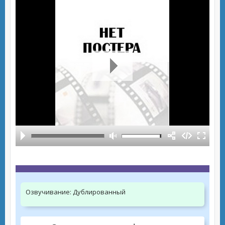
Озвучивание:
Дублированный