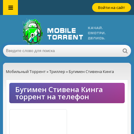
Войти на сайт
Мобильный Торрент
»
Триллер
» Бугимен Стивена Кинга
Бугимен Стивена Кинга
торрент на телефон