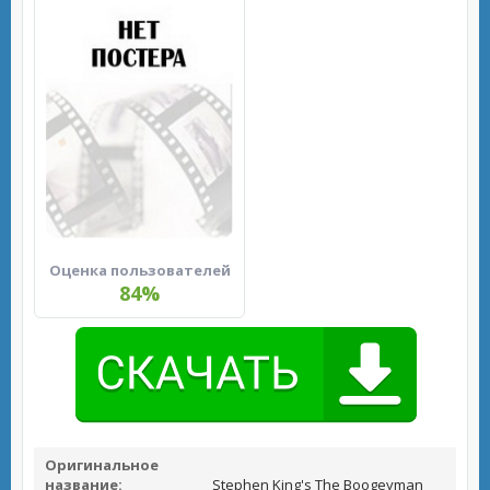
Оценка пользователей
84%
Оригинальное
название:
Stephen King's The Boogeyman