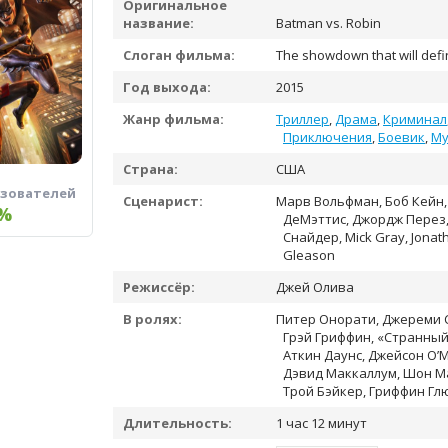
Оригинальное
название:
Batman vs. Robin
Слоган фильма:
The showdown that will defin
Год выхода:
2015
Жанр фильма:
Триллер
,
Драма
,
Криминал
Приключения
,
Боевик
,
Му
Страна:
США
ьзователей
Сценарист:
Марв Вольфман, Боб Кейн, 
%
ДеМэттис, Джордж Перез, 
Снайдер, Mick Gray, Jonath
Gleason
Режиссёр:
Джей Олива
В ролях:
Питер Онорати, Джереми С
Грэй Гриффин, «Странный
Аткин Даунс, Джейсон О’
Дэвид Маккаллум, Шон М
Трой Бэйкер, Гриффин Гл
Длительность:
1 час 12 минут