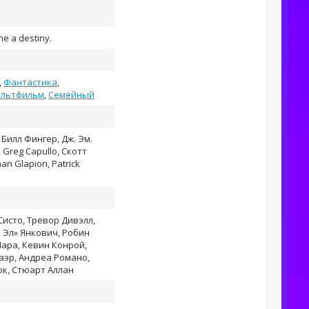
e a destiny.
,
Фантастика
,
льтфильм
,
Семейный
Билл Фингер, Дж. Эм.
Greg Capullo, Скотт
an Glapion, Patrick
исто, Тревор Дивэлл,
 Эл» Янкович, Робин
Мара, Кевин Конрой,
аэр, Андреа Романо,
юк, Стюарт Аллан