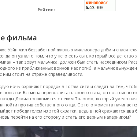
Рейтинг:
е фильма
рюс Уэйн жил беззаботной жизнью миллионера днём и спасител
когда он узнал о том, что у него есть сын, который всё детство
Дэмиан – так зовут мальчика, должен был стать наследником Рас
одного из приближённых воинов Рас погиб, а мальчик вынужден
 с ним стоит на страже справедливости.
дую ночь охраняют порядок в Готэм-сити и следят за тем, чтоб
е попытки Бэтмена перевоспитать своего сына, он постоянно ему
днажды Дэмиан знакомится с неким Талоном, который умело нач
ил пойти против собственного отца. С этого момента начинае
ыйдет победителем из этой схватки, ведь в ней сражаются два
новь перейти на его сторону и стать его верным напарником?