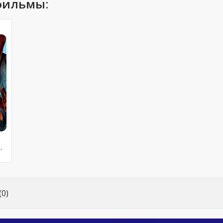
фильмы:
колпаком
0)