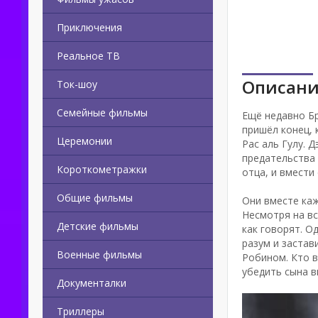
Приключения
Реальное ТВ
Описани
Ток-шоу
Семейные фильмы
Ещё недавно Б
пришёл конец, 
Церемонии
Рас аль Гулу. 
предательства 
Короткометражки
отца, и вмести
Общие фильмы
Они вместе каж
Несмотря на вс
Детские фильмы
как говорят. О
разум и застав
Военные фильмы
Робином. Кто в
убедить сына в
Документалки
Триллеры