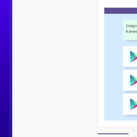
Озву
Качес