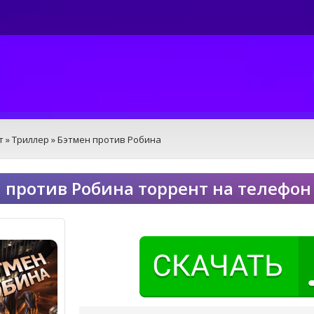
т
»
Триллер
» Бэтмен против Робина
 против Робина торрент на телефон