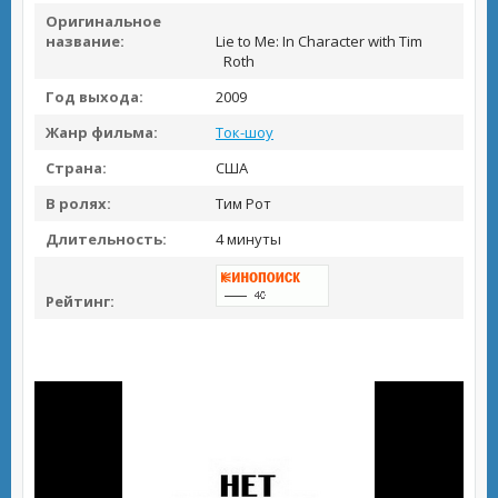
Оригинальное
название:
Lie to Me: In Character with Tim
Roth
Год выхода:
2009
Жанр фильма:
Ток-шоу
Страна:
США
В ролях:
Тим Рот
Длительность:
4 минуты
Рейтинг: