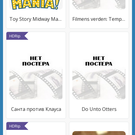
Toy Story Midway Mania!
Filmens verden: Tempelriddernes skat III
HDRip
Санта против Клауса
Do Unto Otters
HDRip