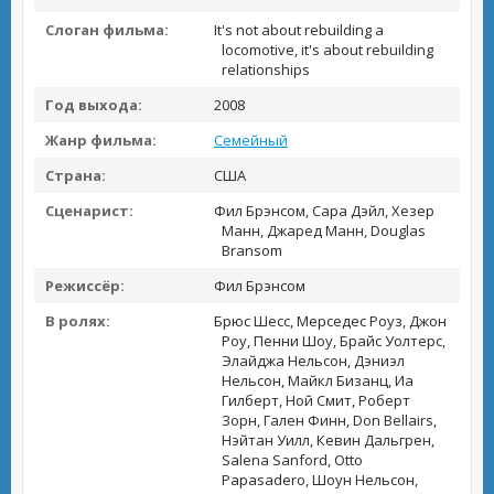
Слоган фильма:
It's not about rebuilding a
locomotive, it's about rebuilding
relationships
Год выхода:
2008
Жанр фильма:
Семейный
Страна:
США
Сценарист:
Фил Брэнсом, Сара Дэйл, Хезер
Манн, Джаред Манн, Douglas
Bransom
Режиссёр:
Фил Брэнсом
В ролях:
Брюс Шесс, Мерседес Роуз, Джон
Роу, Пенни Шоу, Брайс Уолтерс,
Элайджа Нельсон, Дэниэл
Нельсон, Майкл Бизанц, Иа
Гилберт, Ной Смит, Роберт
Зорн, Гален Финн, Don Bellairs,
Нэйтан Уилл, Кевин Дальгрен,
Salena Sanford, Otto
Papasadero, Шоун Нельсон,