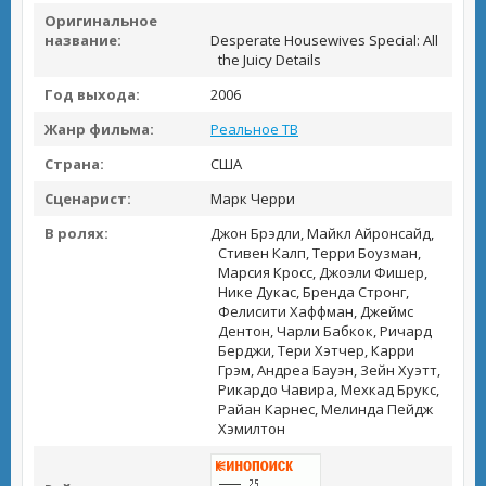
Оригинальное
название:
Desperate Housewives Special: All
the Juicy Details
Год выхода:
2006
Жанр фильма:
Реальное ТВ
Страна:
США
Сценарист:
Марк Черри
В ролях:
Джон Брэдли, Майкл Айронсайд,
Стивен Калп, Терри Боузман,
Марсия Кросс, Джоэли Фишер,
Нике Дукас, Бренда Стронг,
Фелисити Хаффман, Джеймс
Дентон, Чарли Бабкок, Ричард
Берджи, Тери Хэтчер, Карри
Грэм, Андреа Бауэн, Зейн Хуэтт,
Рикардо Чавира, Мехкад Брукс,
Райан Карнес, Мелинда Пейдж
Хэмилтон