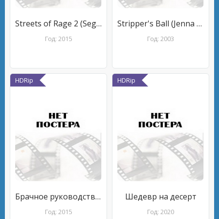
Streets of Rage 2 (Sega Genesis) Live Stream with James Rolfe, Mike Matei & Ryan Schott
Stripper's Ball (Jenna Jameson)
Год: 2015
Год: 2003
HDRip
HDRip
Брачное руководство для покорных жен
Шедевр на десерт
Год: 2015
Год: 2020