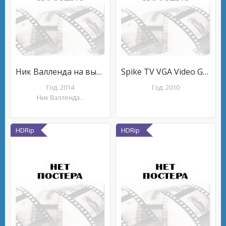
Ник Валленда на высоте небоскребов
Spike TV VGA Video Game Awards
Год: 2014
Год: 2010
Ник Валленда...
HDRip
HDRip